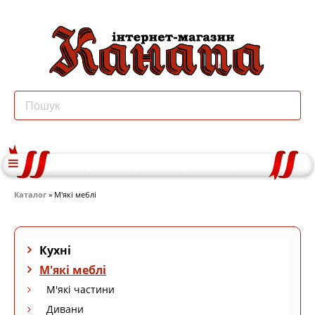
Каталог
» М'які меблі
Кухні
М'які меблі
М'які частини
Дивани