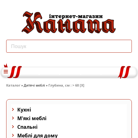
Каталог
» Дитячі меблі »
Глубина, см : > 60 [X]
Кухні
М'які меблі
Спальні
Меблі для дому