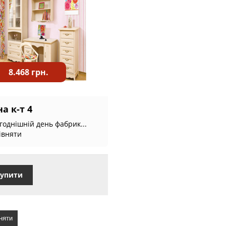
8.468 грн.
а к-т 4
годнішній день фабрик...
івняти
упити
няти