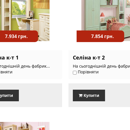
7.934 грн.
7.854 грн.
а к-т 1
Селіна к-т 2
годнішній день фабрик...
На сьогоднішній день фабрик
івняти
Порівняти
упити
Купити