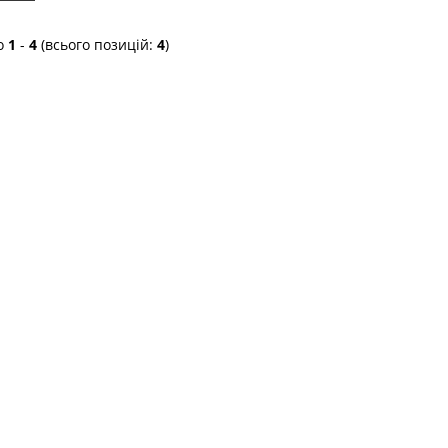
о
1
-
4
(всього позицій:
4
)