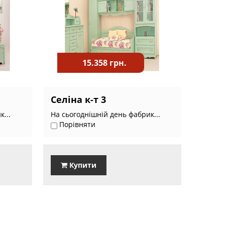
15.358 грн.
Селіна к-т 3
...
На сьогоднішній день фабрик...
Порівняти
Купити