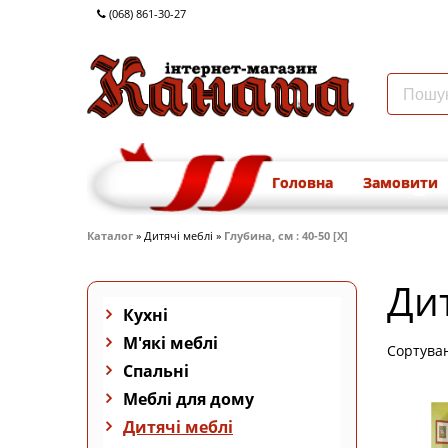
(068) 861-30-27
Головна
Замовити
Каталог
» Дитячі меблі »
Глубина, см : 40-50 [X]
Дит
Кухні
М'які меблі
Сортува
Спальні
Меблі для дому
Дитячі меблі