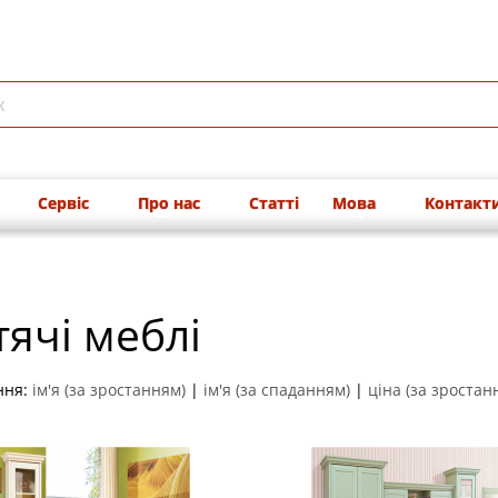
Сервіс
Про нас
Статті
Мова
Контакт
ячі меблі
ння:
ім'я (за зростанням)
|
ім'я (за спаданням)
|
ціна (за зростан