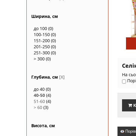
Ширина, см
до 100
(0)
100-150
(0)
151-200
(0)
201-250
(0)
251-300
(0)
> 300
(0)
Селін
На сьо
Глубина, см
[X]
Пор
до 40
(0)
40-50
(4)
51-60
(4)
К
> 60
(3)
Висота, см
Порів