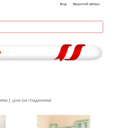
Вхід
Зворотній зв'язок
и
ням)
|
ціна (за спаданням)