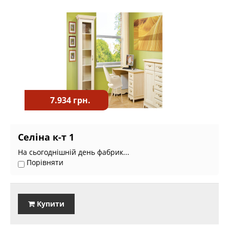
7.934 грн.
Селіна к-т 1
На сьогоднішній день фабрик...
Порівняти
Купити