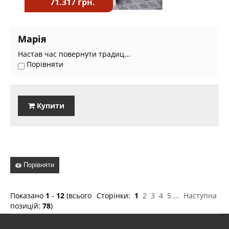
71.317 грн.
Марія
Настав час повернути традиц...
Порівняти
Купити
Порівняти
Показано
1
-
12
(всього
Сторінки:
1
2
3
4
5
...
Наступна
позицій:
78
)