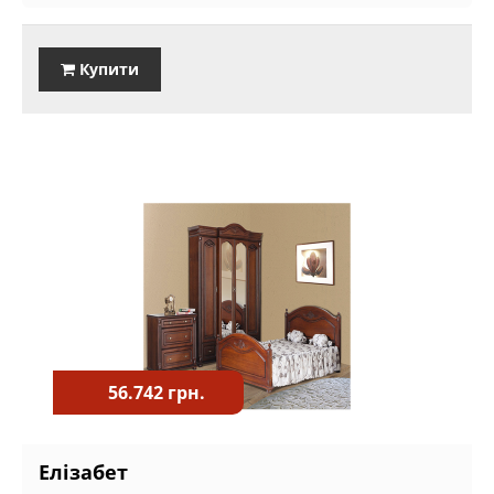
Купити
56.742 грн.
Елізабет