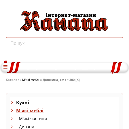
Каталог
» М'які меблі »
Довжина, см : > 300 [X]
Кухні
М'які меблі
М'які частини
Дивани