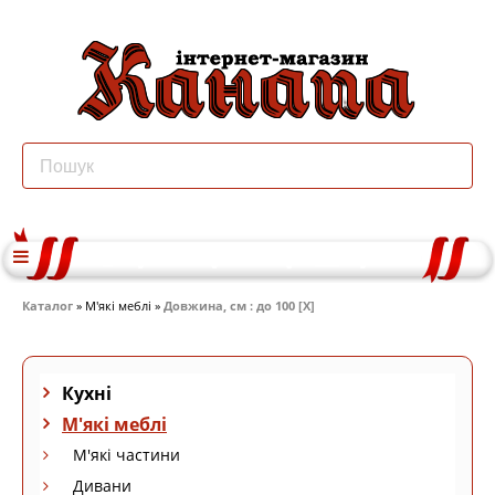
Каталог
» М'які меблі »
Довжина, см : до 100 [X]
Кухні
М'які меблі
М'які частини
Дивани