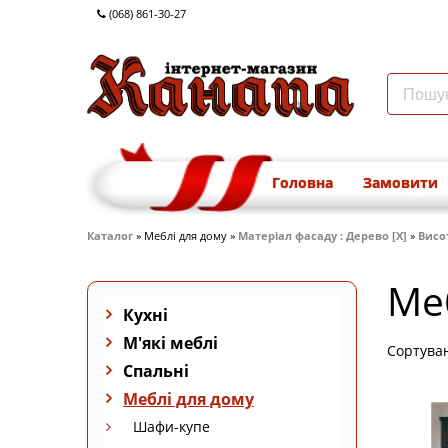
(068) 861-30-27
Головна
Замовити
Каталог
» Меблі для дому »
Матеріал фасаду : Дерево [X]
»
Висот
Ме
Кухні
М'які меблі
Сортува
Спальні
Меблі для дому
Шафи-купе