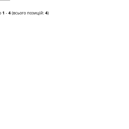
о
1
-
4
(всього позицій:
4
)