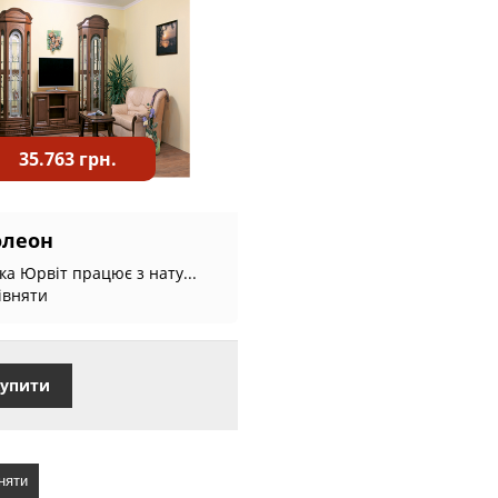
35.763 грн.
олеон
а Юрвіт працює з нату...
івняти
упити
няти