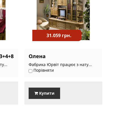
31.059 грн.
3+4+8
Олена
у...
Фабрика Юрвіт працює з нату...
Порівняти
Купити