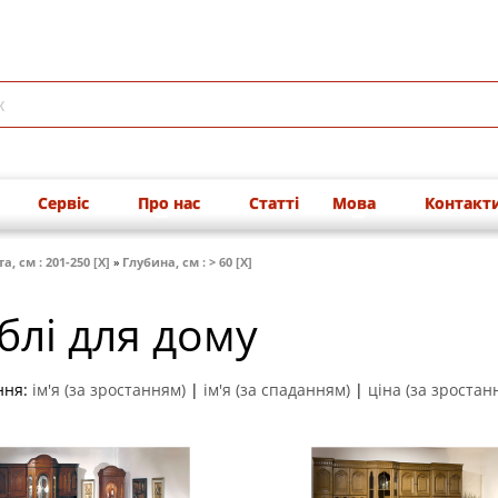
Сервіс
Про нас
Статті
Мова
Контакт
а, см : 201-250 [X]
»
Глубина, см : > 60 [X]
блі для дому
ння:
ім'я (за зростанням)
|
ім'я (за спаданням)
|
ціна (за зростан