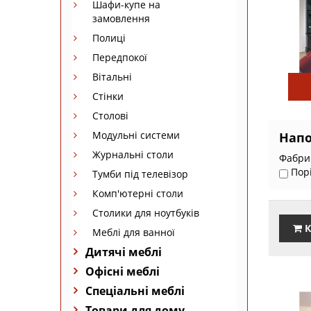
Шафи-купе на
замовлення
Полиці
Передпокої
Вітальні
Стінки
Столові
Модульні системи
Нап
Журнальні столи
Фабрик
Пор
Тумби під телевізор
Комп'ютерні столи
Столики для ноутбуків
К
Меблі для ванної
Дитячі меблі
Офісні меблі
Спеціальні меблі
Товари для дому