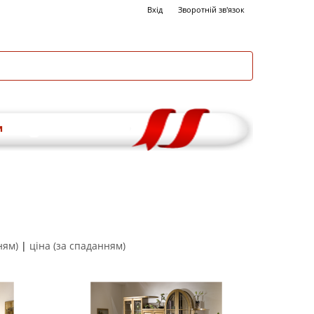
Вхід
Зворотній зв'язок
и
ням)
|
ціна (за спаданням)