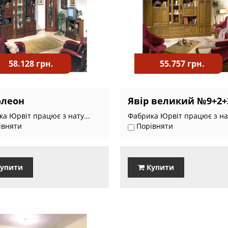
58.128 грн.
55.757 грн.
олеон
Явір великий №9+2+
а Юрвіт працює з нату...
Фабрика Юрвіт працює з нат
івняти
Порівняти
упити
Купити