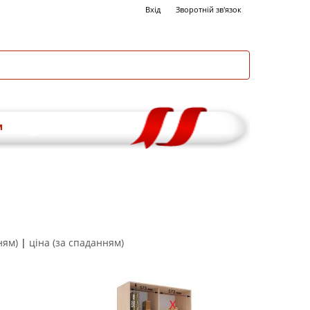
Вхід
Зворотній зв'язок
и
ням)
|
ціна (за спаданням)