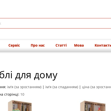
Сервіс
Про нас
Статті
Мова
Контакт
блі для дому
ння:
ім'я (за зростанням)
|
ім'я (за спаданням)
|
ціна (за зростан
на сторінці:
10