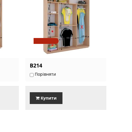
В214
Порівняти
Купити