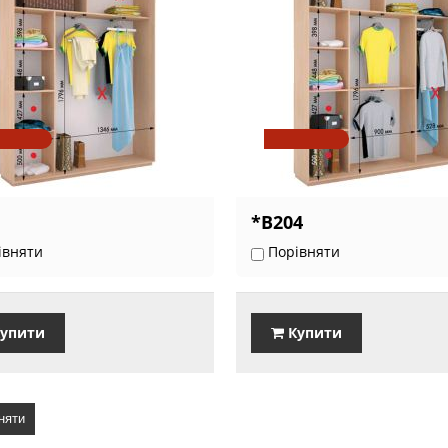
*В204
івняти
Порівняти
упити
Купити
няти