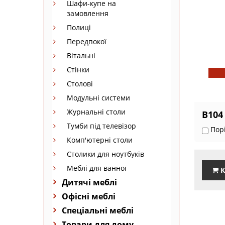
Шафи-купе на
замовлення
Полиці
Передпокої
Вітальні
Стінки
Столові
Модульні системи
Журнальні столи
B104
Тумби під телевізор
Пор
Комп'ютерні столи
Столики для ноутбуків
Меблі для ванної
К
Дитячі меблі
Офісні меблі
Спеціальні меблі
Товари для дому