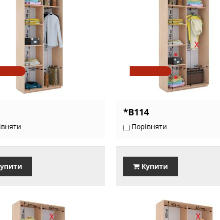
*В114
івняти
Порівняти
упити
Купити