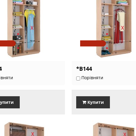
4
*В144
івняти
Порівняти
упити
Купити