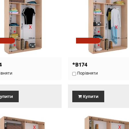
4
*В174
івняти
Порівняти
упити
Купити