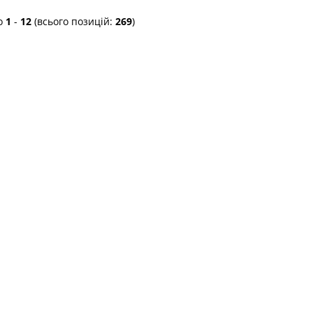
о
1
-
12
(всього позицій:
269
)