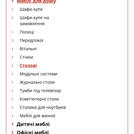
Меблі для дому
Шафи-купе
Шафи-купе на
замовлення
Полиці
Передпокої
Вітальні
Стінки
Столові
Модульні системи
Журнальні столи
Тумби під телевізор
Комп'ютерні столи
Столики для ноутбуків
Меблі для ванної
Дитячі меблі
Офісні меблі