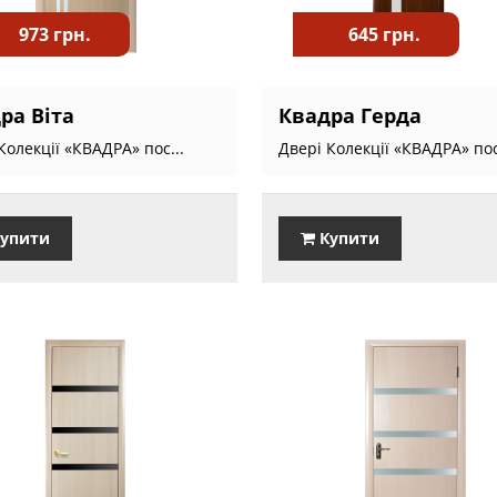
973 грн.
645 грн.
ра Віта
Квадра Герда
Колекції «КВАДРА» пос...
Двері Колекції «КВАДРА» пос
упити
Купити