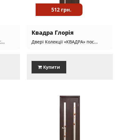
512 грн.
Квадра Глорія
...
Двері Колекції «КВАДРА» пос...
Купити