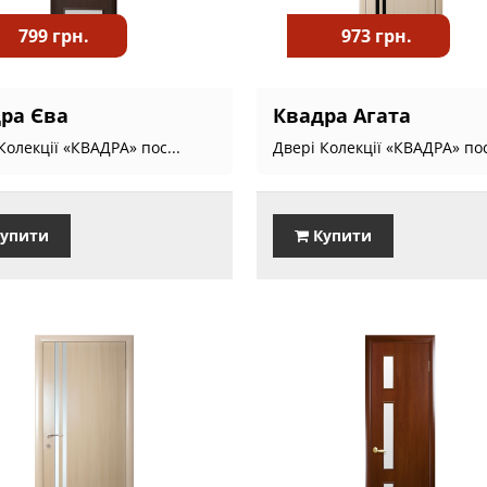
799 грн.
973 грн.
ра Єва
Квадра Агата
Колекції «КВАДРА» пос...
Двері Колекції «КВАДРА» пос
упити
Купити