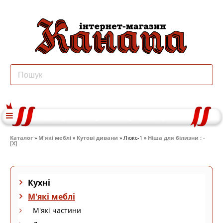
Каталог
»
М'які меблі
»
Кутові дивани
» Люкс-1 »
Ніша для білизни : -
[X]
Кухні
М'які меблі
М'які частини