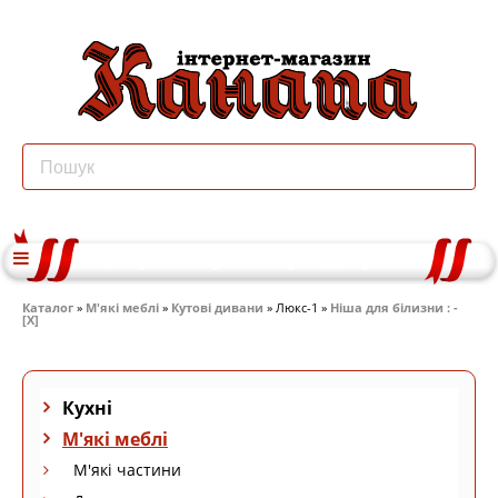
Каталог
»
М'які меблі
»
Кутові дивани
» Люкс-1 »
Ніша для білизни : -
[X]
Кухні
М'які меблі
М'які частини