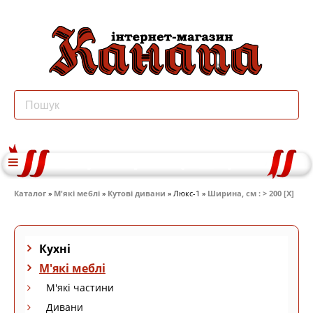
Каталог
»
М'які меблі
»
Кутові дивани
» Люкс-1 »
Ширина, см : > 200 [X]
Кухні
М'які меблі
М'які частини
Дивани