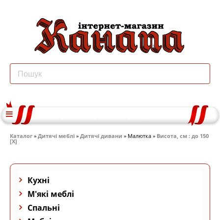
Каталог
»
Дитячі меблі
»
Дитячі дивани
» Малютка »
Висота, см : до 150
[X]
Кухні
М'які меблі
Спальні