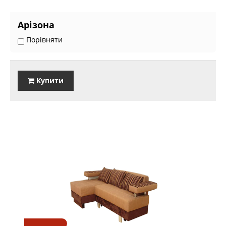
Арізона
Порівняти
Купити