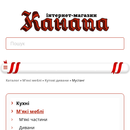
Каталог
»
М'які меблі
»
Кутові дивани
» Мустанг
Кухні
М'які меблі
М'які частини
Дивани