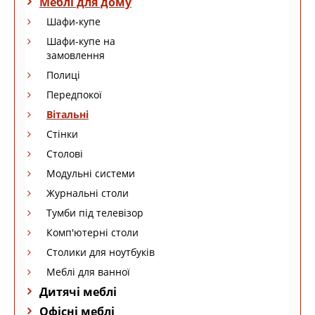
Меблі для дому
Шафи-купе
Шафи-купе на
замовлення
Полиці
Передпокої
Вітальні
Стінки
Столові
Модульні системи
Журнальні столи
Тумби під телевізор
Комп'ютерні столи
Столики для ноутбуків
Меблі для ванної
Дитячі меблі
Офісні меблі