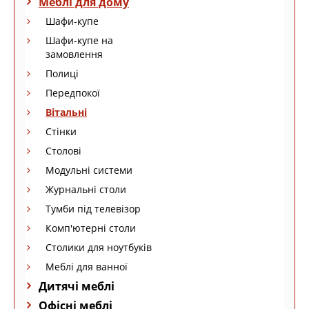
Меблі для дому
Шафи-купе
Шафи-купе на
замовлення
Полиці
Передпокої
Вітальні
Стінки
Столові
Модульні системи
Журнальні столи
Тумби під телевізор
Комп'ютерні столи
Столики для ноутбуків
Меблі для ванної
Дитячі меблі
Офісні меблі