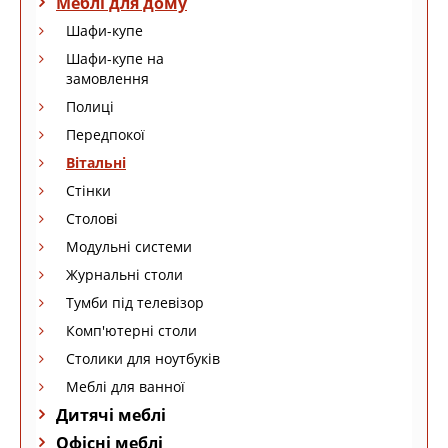
Меблі для дому
Шафи-купе
Шафи-купе на
замовлення
Полиці
Передпокої
Вітальні
Стінки
Столові
Модульні системи
Журнальні столи
Тумби під телевізор
Комп'ютерні столи
Столики для ноутбуків
Меблі для ванної
Дитячі меблі
Офісні меблі