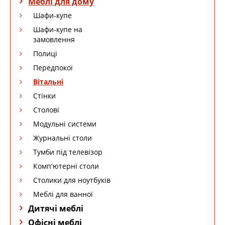
Меблі для дому
Шафи-купе
Шафи-купе на
замовлення
Полиці
Передпокої
Вітальні
Стінки
Столові
Модульні системи
Журнальні столи
Тумби під телевізор
Комп'ютерні столи
Столики для ноутбуків
Меблі для ванної
Дитячі меблі
Офісні меблі