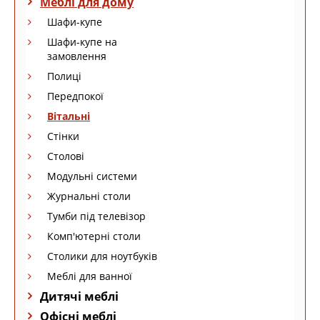
Меблі для дому
Шафи-купе
Шафи-купе на
замовлення
Полиці
Передпокої
Вітальні
Стінки
Столові
Модульні системи
Журнальні столи
Тумби під телевізор
Комп'ютерні столи
Столики для ноутбуків
Меблі для ванної
Дитячі меблі
Офісні меблі