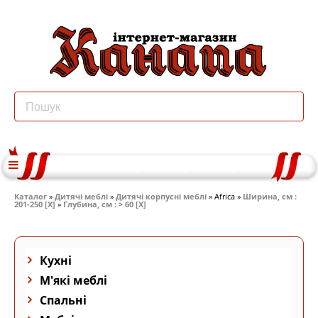
Каталог
»
Дитячі меблі
»
Дитячі корпусні меблі
» Africa »
Ширина, см :
201-250 [X]
»
Глубина, см : > 60 [X]
Кухні
М'які меблі
Спальні