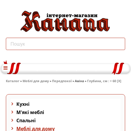
Каталог
»
Меблі для дому
»
Передпокої
» Аміна »
Глубина, см : > 60 [X]
Кухні
М'які меблі
Спальні
Меблі для дому