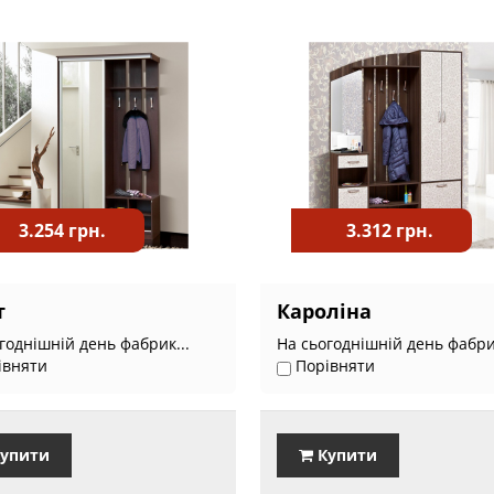
3.254 грн.
3.312 грн.
т
Кароліна
годнішній день фабрик...
На сьогоднішній день фабрик
івняти
Порівняти
упити
Купити