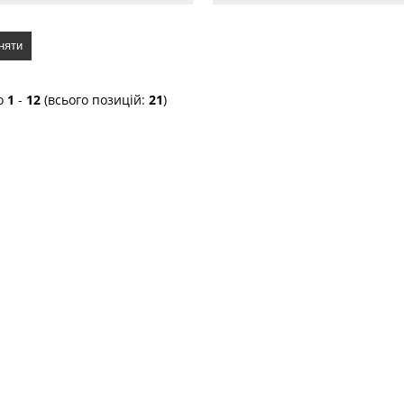
няти
о
1
-
12
(всього позицій:
21
)