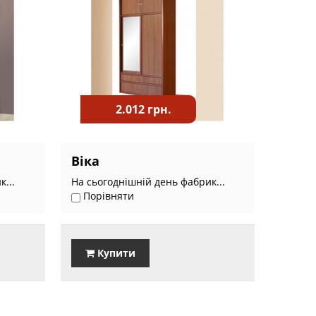
2.012 грн.
Віка
...
На сьогоднішній день фабрик...
Порівняти
Купити