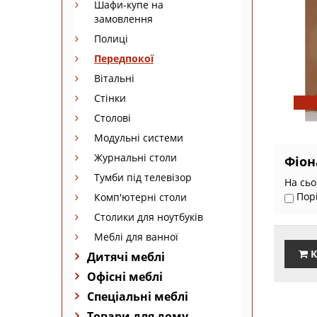
Шафи-купе на
замовлення
Полиці
Передпокої
Вітальні
Стінки
Столові
Модульні системи
Журнальні столи
Фіон
Тумби під телевізор
На сьо
Пор
Комп'ютерні столи
Столики для ноутбуків
Меблі для ванної
К
Дитячі меблі
Офісні меблі
Спеціальні меблі
Товари для дому