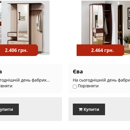
2.406 грн.
2.464 грн.
а
Єва
годнішній день фабрик...
На сьогоднішній день фабрик
івняти
Порівняти
упити
Купити