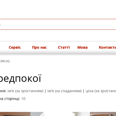
Сервіс
Про нас
Статті
Мова
Контакт
250 [X]
редпокої
ння:
ім'я (за зростанням)
|
ім'я (за спаданням)
|
ціна (за зростан
на сторінці:
10