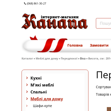
(068) 861-30-27
Головна
Замовити
Каталог
»
Меблі для дому
»
Передпокої
» Віка »
Висота, см : 201-
Пе
Кухні
М'які меблі
Сортува
Спальні
Товарів 
Меблі для дому
Шафи-купе