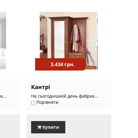
3.434 грн.
Кантрі
...
На сьогоднішній день фабрик...
Порівняти
Купити