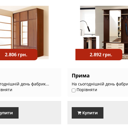
2.806 грн.
2.892 грн.
Прима
годнішній день фабрик...
На сьогоднішній день фабрик
івняти
Порівняти
упити
Купити