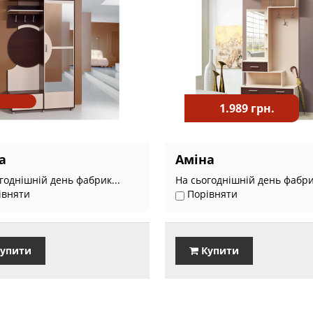
1.989 грн.
а
Аміна
годнішній день фабрик...
На сьогоднішній день фабрик
івняти
Порівняти
упити
Купити