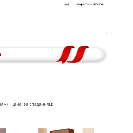
Вхід
Зворотній зв'язок
и
ням)
|
ціна (за спаданням)