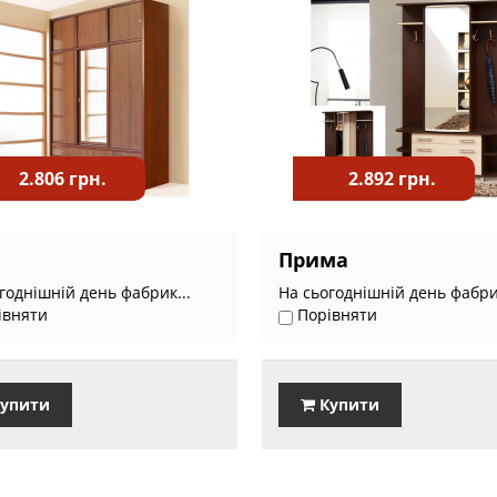
2.806 грн.
2.892 грн.
Прима
годнішній день фабрик...
На сьогоднішній день фабрик
івняти
Порівняти
упити
Купити