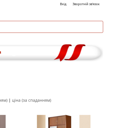
Вхід
Зворотній зв'язок
и
ням)
|
ціна (за спаданням)