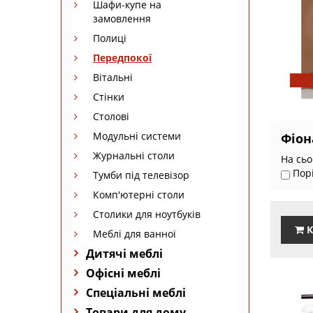
Шафи-купе на
замовлення
Полиці
Передпокої
Вітальні
Стінки
Столові
Модульні системи
Фіон
Журнальні столи
На сьо
Пор
Тумби під телевізор
Комп'ютерні столи
Столики для ноутбуків
К
Меблі для ванної
Дитячі меблі
Офісні меблі
Спеціальні меблі
Товари для дому