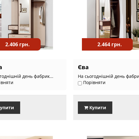
2.406 грн.
2.464 грн.
а
Єва
годнішній день фабрик...
На сьогоднішній день фабрик
івняти
Порівняти
упити
Купити