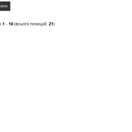
няти
о
1
-
10
(всього позицій:
21
)