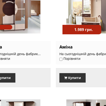
1.989 грн.
а
Аміна
годнішній день фабрик...
На сьогоднішній день фабрик
івняти
Порівняти
упити
Купити