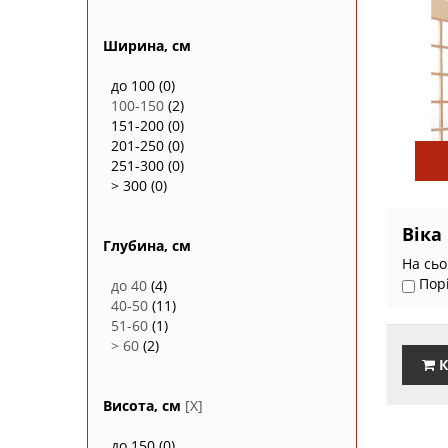
Ширина, см
до 100
(0)
100-150
(2)
151-200
(0)
201-250
(0)
251-300
(0)
> 300
(0)
Віка
Глубина, см
На сьо
Пор
до 40
(4)
40-50
(11)
51-60
(1)
> 60
(2)
К
Висота, см
[X]
до 150
(0)