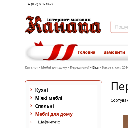
(068) 861-30-27
Головна
Замовити
Каталог
»
Меблі для дому
»
Передпокої
» Віка »
Висота, см : 201-
Пе
Кухні
М'які меблі
Сортува
Спальні
Меблі для дому
Шафи-купе