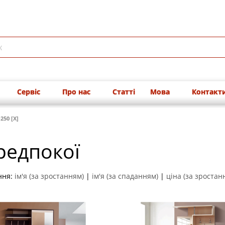
Сервіс
Про нас
Статті
Мова
Контакт
250 [X]
редпокої
ння:
ім'я (за зростанням)
|
ім'я (за спаданням)
|
ціна (за зростан