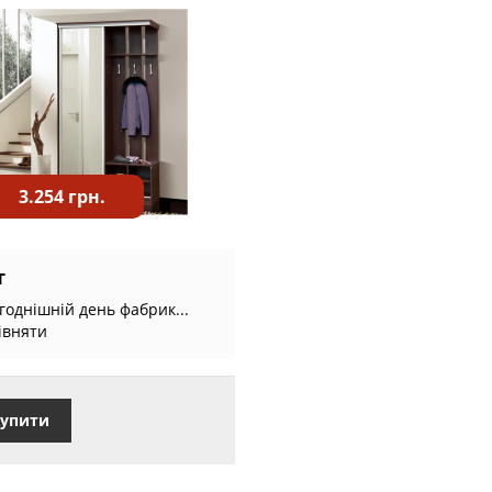
3.254 грн.
т
годнішній день фабрик...
івняти
упити