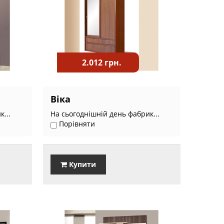
2.012 грн.
Віка
...
На сьогоднішній день фабрик...
Порівняти
Купити