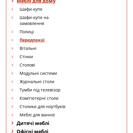
Меблі для дому
Шафи-купе
Шафи-купе на
замовлення
Полиці
Передпокої
Вітальні
Стінки
Столові
Модульні системи
Журнальні столи
Тумби під телевізор
Комп'ютерні столи
Столики для ноутбуків
Меблі для ванної
Дитячі меблі
Офісні меблі