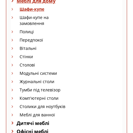
Меблі для дому
Шафи-купе
Шафи-купе на
замовлення
Полиці
Передпокої
Вітальні
Стінки
Столові
Модульні системи
Журнальні столи
Тумби під телевізор
Комп'ютерні столи
Столики для ноутбуків
Меблі для ванної
Дитячі меблі
Офісні меблі