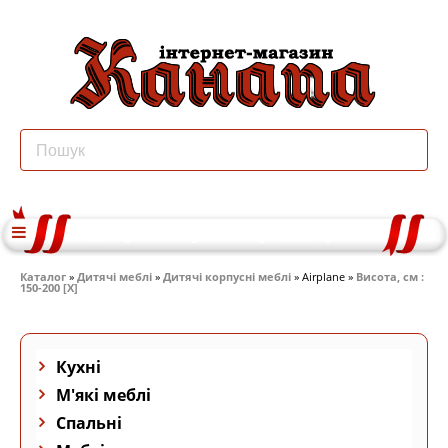
Каталог
»
Дитячі меблі
»
Дитячі корпусні меблі
» Airplane »
Висота, см :
150-200 [X]
Кухні
М'які меблі
Спальні