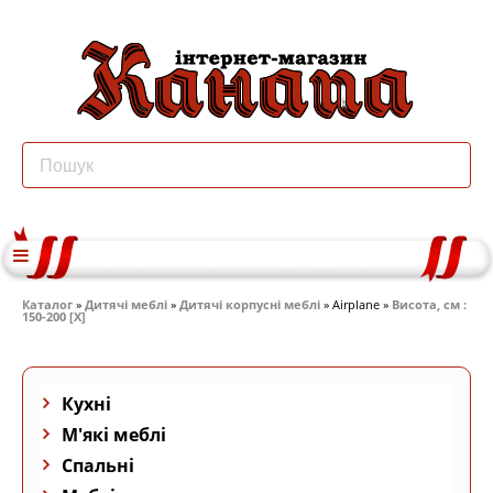
Каталог
»
Дитячі меблі
»
Дитячі корпусні меблі
» Airplane »
Висота, см :
150-200 [X]
Кухні
М'які меблі
Спальні