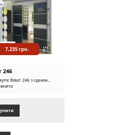
7.235 грн.
т 246
упе Віват 246 з одним...
івняти
упити