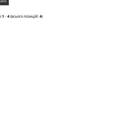
няти
о
1
-
4
(всього позицій:
4
)