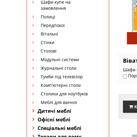
Шафи-купе на
замовлення
Полиці
Передпокої
Вітальні
Стінки
Столові
Модульні системи
Віва
Журнальні столи
Шафа-к
Пор
Тумби під телевізор
Комп'ютерні столи
Столики для ноутбуків
Меблі для ванної
К
Дитячі меблі
Офісні меблі
Спеціальні меблі
Товари для дому