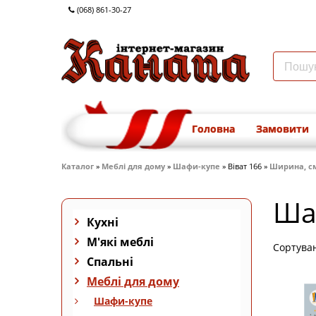
(068) 861-30-27
Головна
Замовити
Каталог
»
Меблі для дому
»
Шафи-купе
» Віват 166 »
Ширина, см 
Ша
Кухні
М'які меблі
Сортува
Спальні
Меблі для дому
Шафи-купе