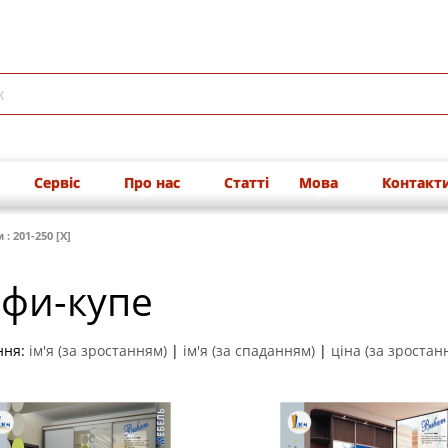
Сервіс
Про нас
Статті
Мова
Контакт
: 201-250 [X]
фи-купе
ння:
ім'я (за зростанням)
|
ім'я (за спаданням)
|
ціна (за зростан