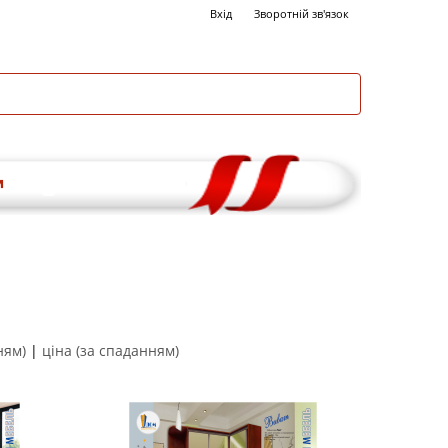
Вхід
Зворотній зв'язок
и
ням)
|
ціна (за спаданням)