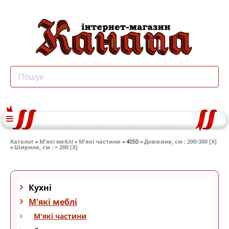
Каталог
»
М'які меблі
»
М'які частини
» 4050 »
Довжина, см : 200-300 [X]
»
Ширина, см : > 200 [X]
Кухні
М'які меблі
М'які частини