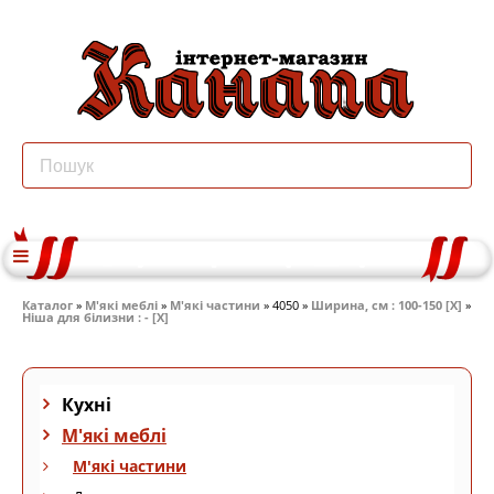
Каталог
»
М'які меблі
»
М'які частини
» 4050 »
Ширина, см : 100-150 [X]
»
Ніша для білизни : - [X]
Кухні
М'які меблі
М'які частини