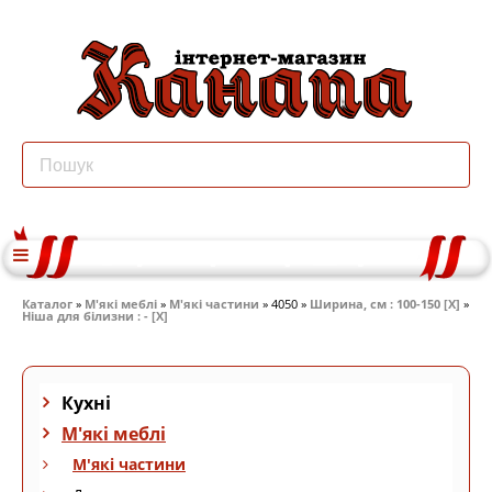
Каталог
»
М'які меблі
»
М'які частини
» 4050 »
Ширина, см : 100-150 [X]
»
Ніша для білизни : - [X]
Кухні
М'які меблі
М'які частини