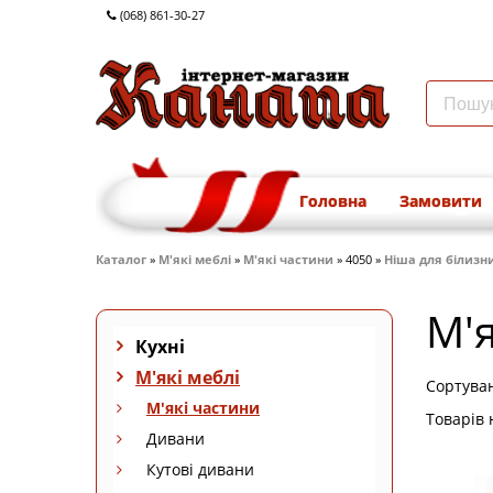
(068) 861-30-27
Головна
Замовити
Каталог
»
М'які меблі
»
М'які частини
» 4050 »
Ніша для білизни 
М'я
Кухні
М'які меблі
Сортува
М'які частини
Товарів 
Дивани
Кутові дивани