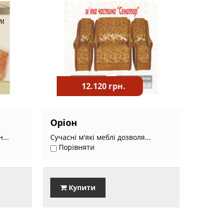
12.120 грн.
Оріон
...
Сучасні м'які меблі дозволя...
Порівняти
Купити