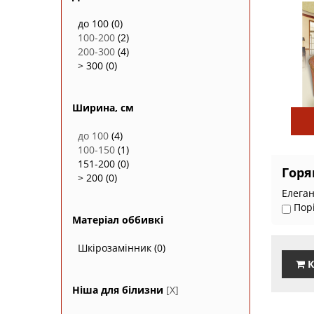
до 100
(0)
100-200
(2)
200-300
(4)
> 300
(0)
Ширина, см
до 100
(4)
100-150
(1)
151-200
(0)
Горя
> 200
(0)
Елеган
Пор
Матеріал оббивкі
Шкірозамінник
(0)
К
Ніша для білизни
[X]