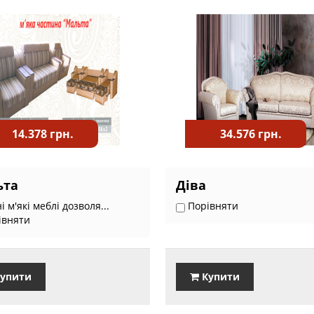
14.378 грн.
34.576 грн.
ьта
Діва
і м'які меблі дозволя...
Порівняти
івняти
упити
Купити