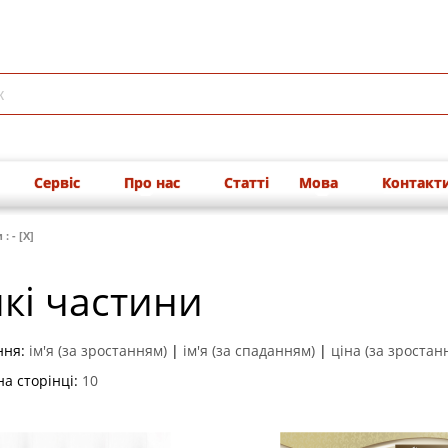
Сервіс
Про нас
Статті
Мова
Контакт
: - [X]
кі частини
ння:
ім'я (за зростанням)
|
ім'я (за спаданням)
|
ціна (за зростан
на сторінці:
10