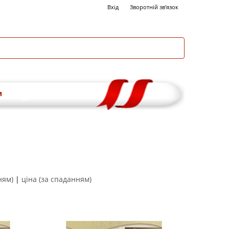
Вхід
Зворотній зв'язок
и
ням)
|
ціна (за спаданням)