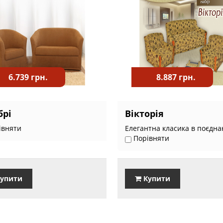
6.739 грн.
8.887 грн.
брі
Вікторія
івняти
Елегантна класика в поєднан
Порівняти
упити
Купити