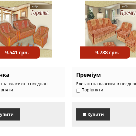
9.541 грн.
9.788 грн.
нка
Преміум
тна класика в поєднан...
Елегантна класика в поєднан
івняти
Порівняти
упити
Купити