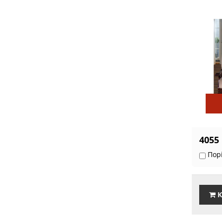
4055
Пор
К