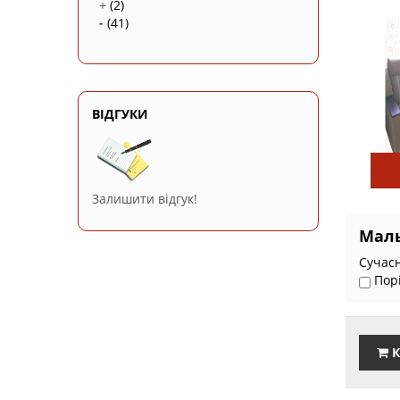
+
(2)
-
(41)
ВІДГУКИ
Залишити відгук!
Мал
Сучасн
Пор
К