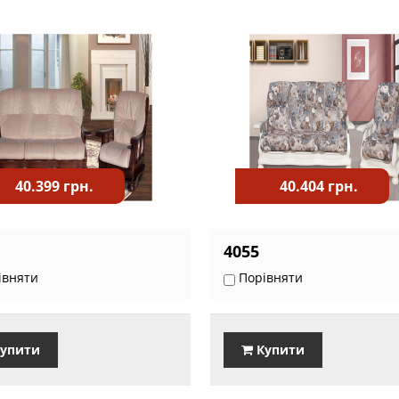
40.399 грн.
40.404 грн.
4055
івняти
Порівняти
упити
Купити