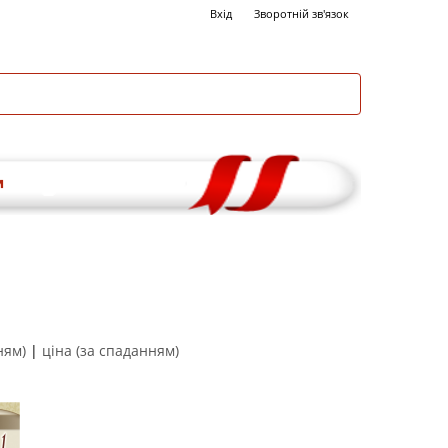
Вхід
Зворотній зв'язок
и
ням)
|
ціна (за спаданням)