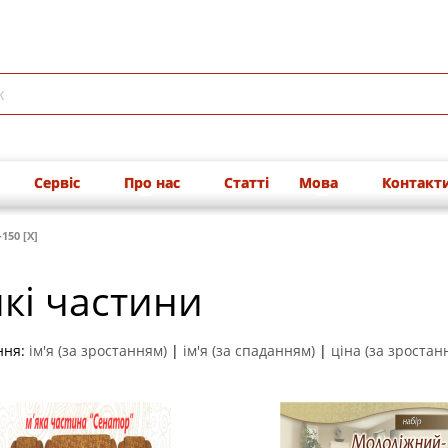
Сервіс
Про нас
Статті
Мова
Контакт
150 [X]
кі частини
ння:
ім'я (за зростанням)
|
ім'я (за спаданням)
|
ціна (за зростан