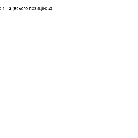
о
1
-
2
(всього позицій:
2
)