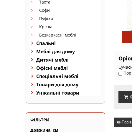
Тахта
Софи
Пуфіки
Крісла
Безкаркасні меблі
Спальні
Меблі для дому
Оріо
Дитячі меблі
Сучасн
Офісні меблі
Пор
Спеціальні меблі
Товари для дому
Унікальні товари
К
ФІЛЬТРИ
Порів
Довжина, см