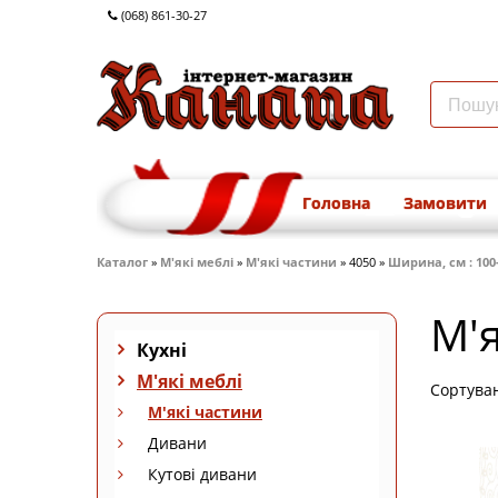
(068) 861-30-27
Головна
Замовити
Каталог
»
М'які меблі
»
М'які частини
» 4050 »
Ширина, см : 100-
М'я
Кухні
М'які меблі
Сортува
М'які частини
Дивани
Кутові дивани