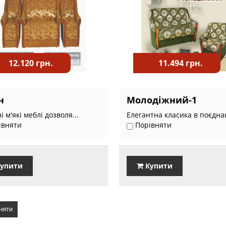
12.120 грн.
11.494 грн.
н
Молодіжний-1
і м'які меблі дозволя...
Елегантна класика в поєднан
івняти
Порівняти
упити
Купити
няти