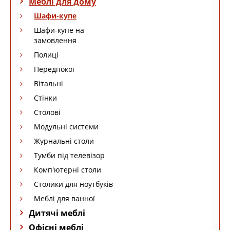
Меблі для дому
Шафи-купе
Шафи-купе на
замовлення
Полиці
Передпокої
Вітальні
Стінки
Столові
Модульні системи
Журнальні столи
Тумби під телевізор
Комп'ютерні столи
Столики для ноутбуків
Меблі для ванної
Дитячі меблі
Офісні меблі