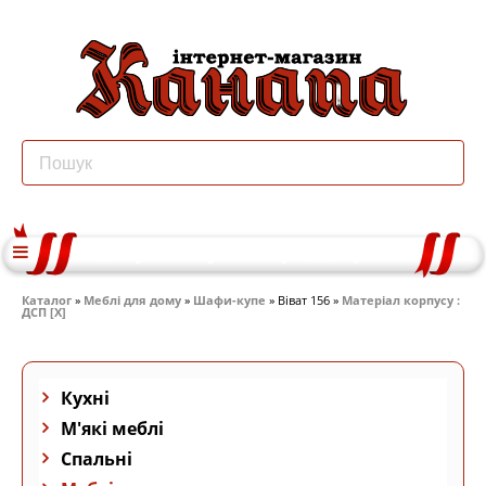
Каталог
»
Меблі для дому
»
Шафи-купе
» Віват 156 »
Матеріал корпусу :
ДСП [X]
Кухні
М'які меблі
Спальні