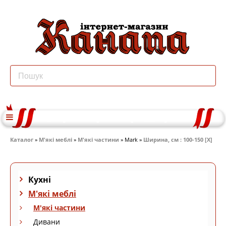
Каталог
»
М'які меблі
»
М'які частини
» Mark »
Ширина, см : 100-150 [X]
Кухні
М'які меблі
М'які частини
Дивани