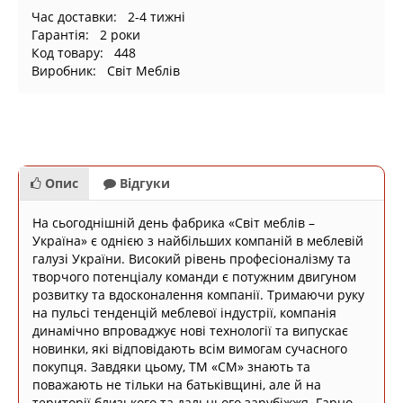
Час доставки: 2-4 тижні
Гарантія: 2 роки
Код товару: 448
Виробник: Світ Меблів
Опис
Відгуки
На сьогоднішній день фабрика «Світ меблів –
Україна» є однією з найбільших компаній в меблевій
галузі України. Високий рівень професіоналізму та
творчого потенціалу команди є потужним двигуном
розвитку та вдосконалення компанії. Тримаючи руку
на пульсі тенденцій меблевої індустрії, компанія
динамічно впроваджує нові технології та випускає
новинки, які відповідають всім вимогам сучасного
покупця. Завдяки цьому, ТМ «СМ» знають та
поважають не тільки на батьківщині, але й на
території близького та дальнього зарубіжжя. Гарно