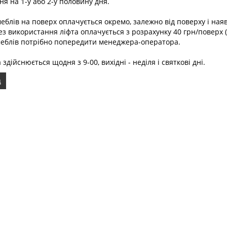
я на 1-у або 2-у половину дня.
еблів на поверх оплачується окремо, залежно від поверху і на
ез використання ліфта оплачується з розрахунку 40 грн/поверх
меблів потрібно попередити менеджера-оператора.
 здійснюється щодня з 9-00, вихідні - неділя і святкові дні.
д