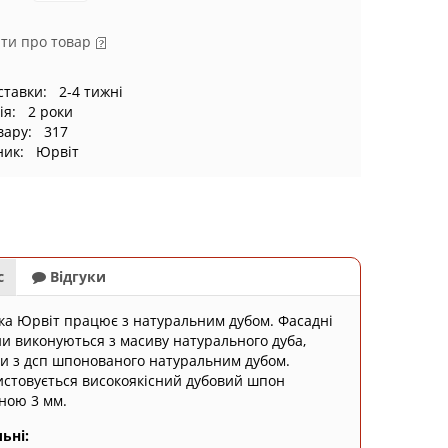
ти про товар
ставки: 2-4 тижні
ія: 2 роки
вару: 317
ник: Юрвіт
с
Відгуки
а Юрвіт працює з натуральним дубом. Фасадні
и виконуються з масиву натурального дуба,
и з дсп шпонованого натуральним дубом.
стовується високоякісний дубовий шпон
ною 3 мм.
ьні: