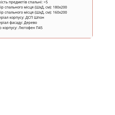
кість предметів спальні: >5
ір спального місця (ШxД, см): 180х200
ір спального місця (ШxД, см): 160х200
ріал корпусу: ДСП Шпон
ріал фасаду: Дерево
р корпусу: Лютофен П45