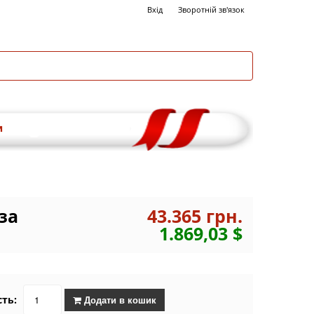
Вхід
Зворотній зв'язок
и
за
43.365 грн.
1.869,03 $
сть:
Додати в кошик