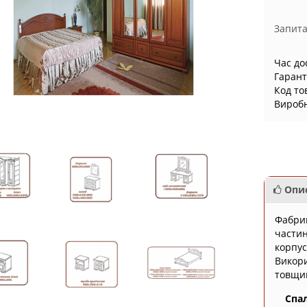
Запита
Час до
Гарант
Код то
Вироб
Опи
Фабрик
частин
корпус
Викори
товщи
Спал