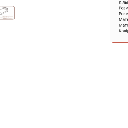
Кіль
Розм
Розм
Мате
Мате
Колі