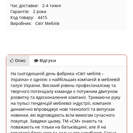
Час доставки: 2-4 тижні
Гарантія: 2 роки
Код товару: 4415
Виробник: Світ Меблів
Опис
Відгуки
На сьогоднішній день фабрика «Світ меблів –
Україна» є однією з найбільших компаній в меблевій
галузі України. Високий рівень професіоналізму та
творчого потенціалу команди є потужним двигуном
розвитку та вдосконалення компанії. Тримаючи руку
на пульсі тенденцій меблевої індустрії, компанія
динамічно впроваджує нові технології та випускає
новинки, які відповідають всім вимогам сучасного
покупця. Завдяки цьому, ТМ «СМ» знають та
поважають не тільки на батьківщині, але й на
території близького та дальнього зарубіжжя. Гарно