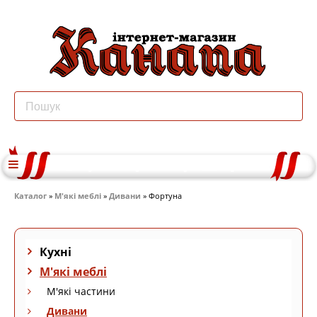
Каталог
»
М'які меблі
»
Дивани
» Фортуна
Кухні
М'які меблі
М'які частини
Дивани