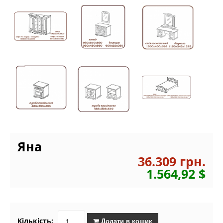
Яна
36.309 грн.
1.564,92 $
Кількість:
Додати в кошик