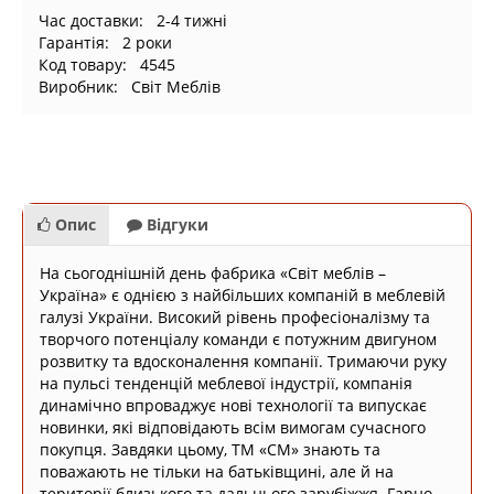
Час доставки: 2-4 тижні
Гарантія: 2 роки
Код товару: 4545
Виробник: Світ Меблів
Опис
Відгуки
На сьогоднішній день фабрика «Світ меблів –
Україна» є однією з найбільших компаній в меблевій
галузі України. Високий рівень професіоналізму та
творчого потенціалу команди є потужним двигуном
розвитку та вдосконалення компанії. Тримаючи руку
на пульсі тенденцій меблевої індустрії, компанія
динамічно впроваджує нові технології та випускає
новинки, які відповідають всім вимогам сучасного
покупця. Завдяки цьому, ТМ «СМ» знають та
поважають не тільки на батьківщині, але й на
території близького та дальнього зарубіжжя. Гарно