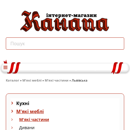
Каталог
»
М'які меблі
»
М'які частини
» Львівська
Кухні
М'які меблі
М'які частини
Дивани