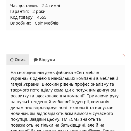
Час доставки: 2-4 тижні
Гарантія: 2 роки
Код товару: 4555
Виробник: Світ Меблів
Опис
Відгуки
На сьогоднішній день фабрика «Світ меблів –
Україна» є однією з найбільших компаній в меблевій
галузі України. Високий рівень професіоналізму та
творчого потенціалу команди є потужним двигуном
розвитку та вдосконалення компанії. Тримаючи руку
на пульсі тенденцій меблевої індустрії, компанія
динамічно впроваджує нові технології та випускає
новинки, які відповідають всім вимогам сучасного
покупця. Завдяки цьому, ТМ «СМ» знають та
поважають не тільки на батьківщині, але й на
території близького та дальнього зарубіжжя. Гарно