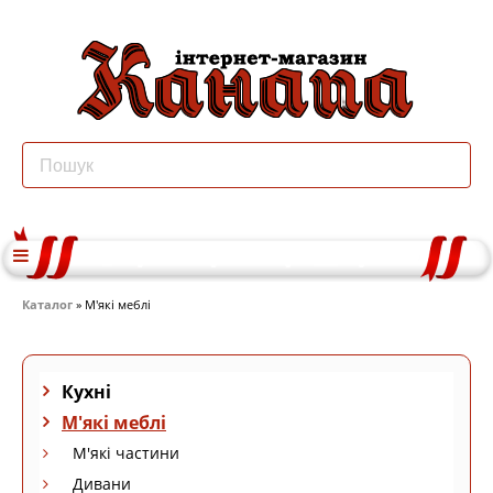
Каталог
» М'які меблі
Кухні
М'які меблі
М'які частини
Дивани