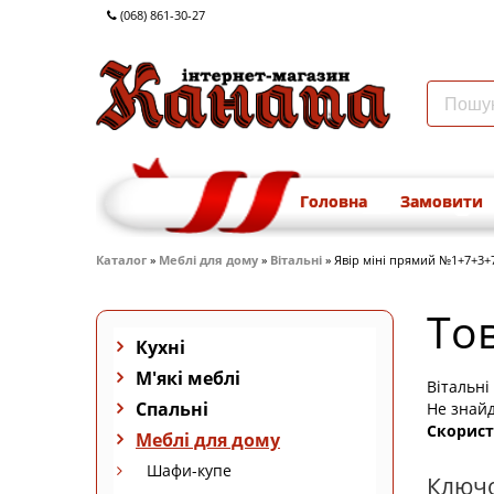
(068) 861-30-27
Головна
Замовити
Каталог
»
Меблі для дому
»
Вітальні
» Явір міні прямий №1+7+3+
То
Кухні
М'які меблі
Вітальні
Спальні
Не знайд
Скорист
Меблі для дому
Шафи-купе
Ключо