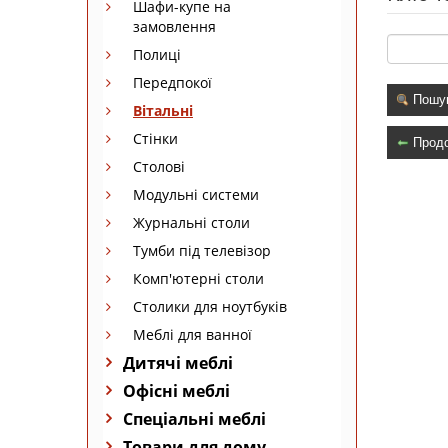
Шафи-купе на
замовлення
Полиці
Передпокої
Пошу
Вітальні
Стінки
Прод
Столові
Модульні системи
Журнальні столи
Тумби під телевізор
Комп'ютерні столи
Столики для ноутбуків
Меблі для ванної
Дитячі меблі
Офісні меблі
Спеціальні меблі
Товари для дому