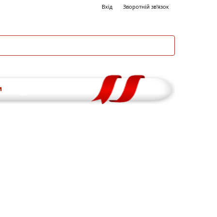
Вхід
Зворотній зв'язок
и