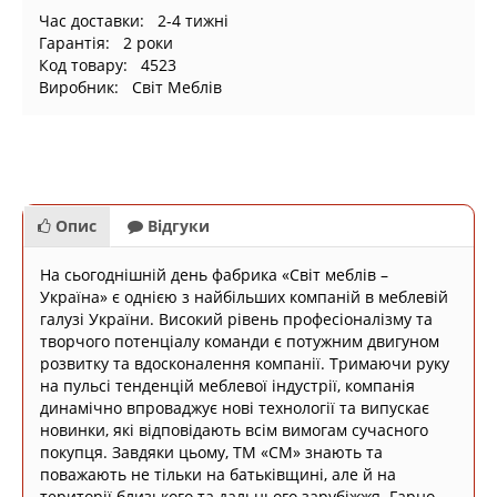
Час доставки: 2-4 тижні
Гарантія: 2 роки
Код товару: 4523
Виробник: Світ Меблів
Опис
Відгуки
На сьогоднішній день фабрика «Світ меблів –
Україна» є однією з найбільших компаній в меблевій
галузі України. Високий рівень професіоналізму та
творчого потенціалу команди є потужним двигуном
розвитку та вдосконалення компанії. Тримаючи руку
на пульсі тенденцій меблевої індустрії, компанія
динамічно впроваджує нові технології та випускає
новинки, які відповідають всім вимогам сучасного
покупця. Завдяки цьому, ТМ «СМ» знають та
поважають не тільки на батьківщині, але й на
території близького та дальнього зарубіжжя. Гарно