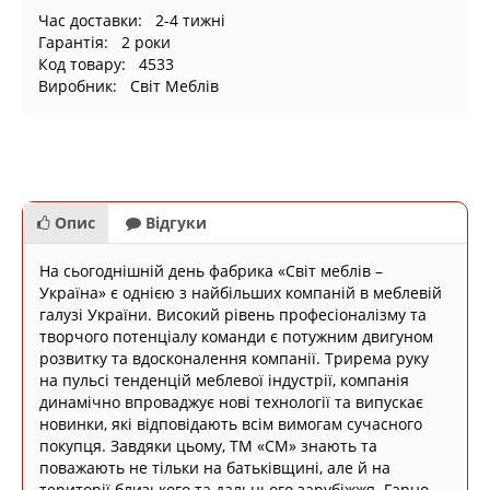
Час доставки: 2-4 тижні
Гарантія: 2 роки
Код товару: 4533
Виробник: Світ Меблів
Опис
Відгуки
На сьогоднішній день фабрика «Світ меблів –
Україна» є однією з найбільших компаній в меблевій
галузі України. Високий рівень професіоналізму та
творчого потенціалу команди є потужним двигуном
розвитку та вдосконалення компанії. Трирема руку
на пульсі тенденцій меблевої індустрії, компанія
динамічно впроваджує нові технології та випускає
новинки, які відповідають всім вимогам сучасного
покупця. Завдяки цьому, ТМ «СМ» знають та
поважають не тільки на батьківщині, але й на
території близького та дальнього зарубіжжя. Гарно